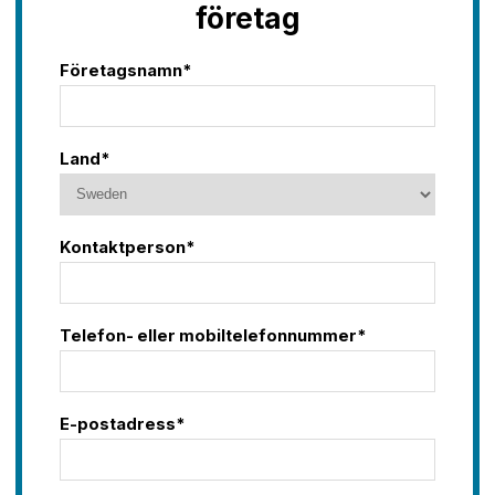
företag
Tillgänglighetsredogörelse
Fotografering och filmning
Företagsnamn*
Behandling av personuppgifter
Vår sponsring
Land*
Kontaktperson*
Telefon- eller mobiltelefonnummer*
E-postadress*