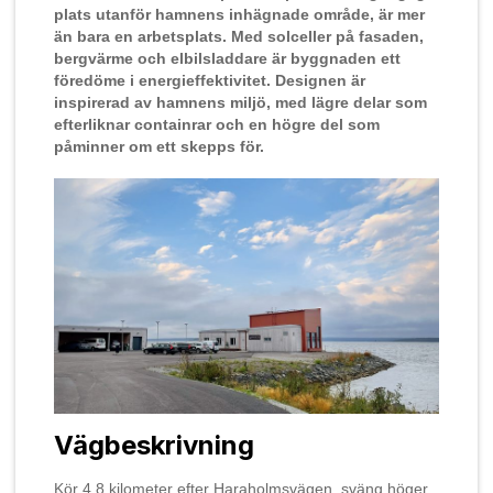
plats utanför hamnens inhägnade område, är mer
Tillgänglighetsredogörelse
Fotografering och filmning
än bara en arbetsplats. Med solceller på fasaden,
bergvärme och elbilsladdare är byggnaden ett
Behandling av personuppgifter
föredöme i energieffektivitet. Designen är
inspirerad av hamnens miljö, med lägre delar som
Vår sponsring
efterliknar containrar och en högre del som
påminner om ett skepps för.
Vägbeskrivning
Kör 4,8 kilometer efter Haraholmsvägen, sväng höger