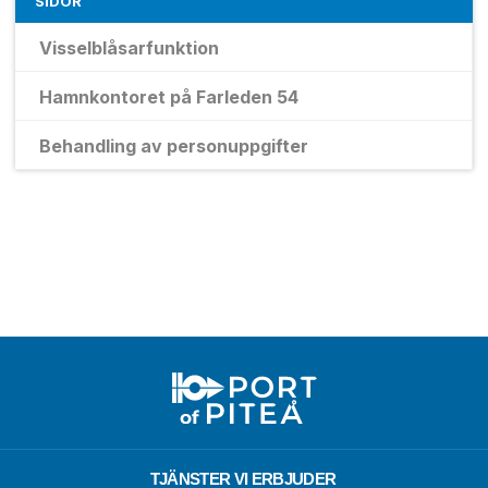
SIDOR
Visselblåsarfunktion
Hamnkontoret på Farleden 54
Behandling av personuppgifter
TJÄNSTER VI ERBJUDER