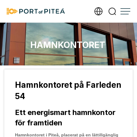
Tjänster vi erbjuder
HAMNKONTORET
Infrastruktur
Om Port of Piteå
Hamnkontoret på Farleden
Det här är Port of Piteå
Kontakta oss
54
Möt Port of Piteås driftavdelning
Hamnkontoret på Farleden 54
ISPS och säkerhet i hamnen
Ett energismart hamnkontor
Arbetsbåten OPTIMUS
Fakturera oss
för framtiden
Dokument
Isbrytarnas betydelse för sjöfarten
Visselblåsarfunktion
Hamnkontoret i Piteå, placerat på en lättillgänglig