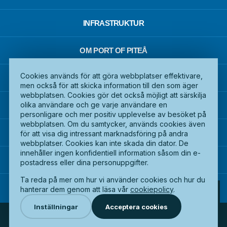
INFRASTRUKTUR
OM PORT OF PITEÅ
Cookies används för att göra webbplatser effektivare,
KONTAKTA OSS
men också för att skicka information till den som äger
webbplatsen. Cookies gör det också möjligt att särskilja
olika användare och ge varje användare en
ISPS OCH SÄKERHET I HAMNEN
personligare och mer positiv upplevelse av besöket på
webbplatsen. Om du samtycker, används cookies även
DOKUMENT
för att visa dig intressant marknadsföring på andra
webbplatser. Cookies kan inte skada din dator. De
innehåller ingen konfidentiell information såsom din e-
TILLGÄNGLIGHETSREDOGÖRELSE
postadress eller dina personuppgifter.
Ta reda på mer om hur vi använder cookies och hur du
S
hanterar dem genom att läsa vår
cookiepolicy
.
Inställningar
Acceptera cookies
COPYRIGHT © 2026 PITEÅ HAMN AB. ALL RIGHTS
RESERVED.